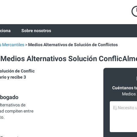
ciona
Sobre nosotros
 Mercantiles
Medios Alternativos de Solución de Conflictos
edios Alternativos Solución ConflicAlm
lución de Conflic
io y recibe 3
Cuéntanos t
Medios 
abogado
ternativos de
dad compiten entre
to.