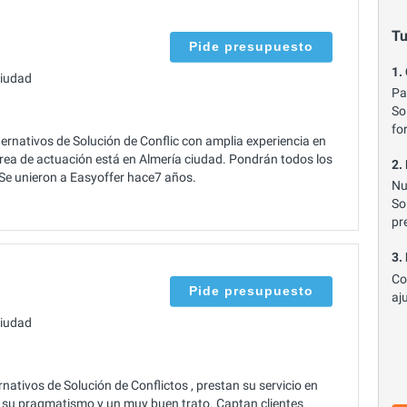
Tu
Pide presupuesto
1.
ciudad
Pa
So
fo
rnativos de Solución de Conflic con amplia experiencia en
área de actuación está en Almería ciudad. Pondrán todos los
2.
. Se unieron a Easyoffer hace7 años.
Nu
So
pr
3.
Co
Pide presupuesto
aj
ciudad
tivos de Solución de Conflictos , prestan su servicio en
 su pragmatismo y un muy buen trato. Captan clientes