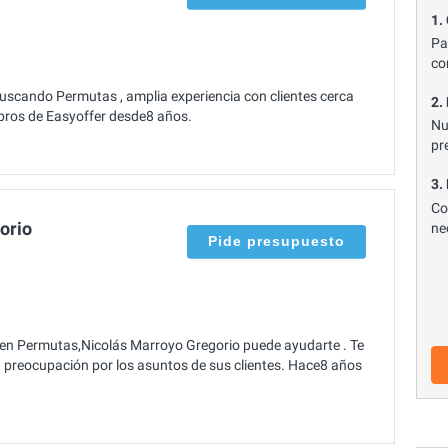
1.
Pa
co
uscando Permutas , amplia experiencia con clientes cerca
2.
bros de Easyoffer desde8 años.
Nu
pr
3.
Co
orio
ne
Pide presupuesto
 en Permutas,Nicolás Marroyo Gregorio puede ayudarte . Te
n preocupación por los asuntos de sus clientes. Hace8 años