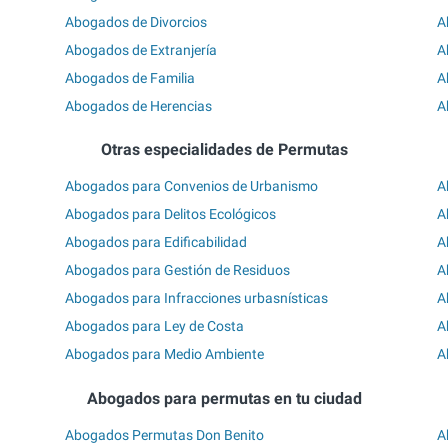
Abogados de Divorcios
A
Abogados de Extranjería
A
Abogados de Familia
A
Abogados de Herencias
A
Otras especialidades de Permutas
Abogados para Convenios de Urbanismo
A
Abogados para Delitos Ecológicos
A
Abogados para Edificabilidad
A
Abogados para Gestión de Residuos
A
Abogados para Infracciones urbasnísticas
A
Abogados para Ley de Costa
A
Abogados para Medio Ambiente
A
Abogados para permutas en tu ciudad
Abogados Permutas Don Benito
A