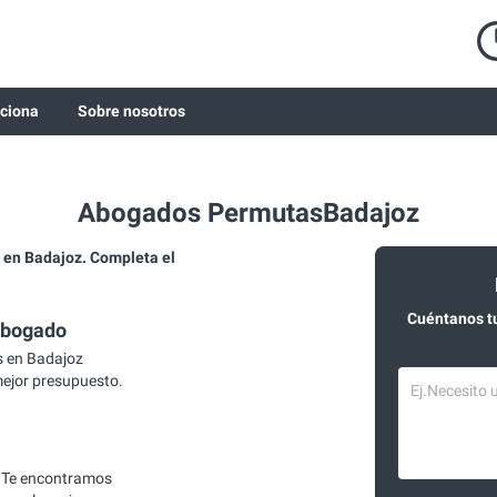
ciona
Sobre nosotros
Abogados PermutasBadajoz
en Badajoz. Completa el
Cuéntanos t
abogado
 en Badajoz
mejor presupuesto.
 Te encontramos