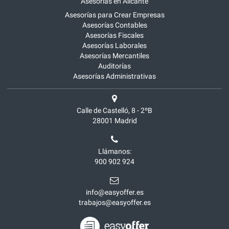
Asesorías en Alicante
Asesorías para Crear Empresas
Asesorías Contables
Asesorías Fiscales
Asesorías Laborales
Asesorías Mercantiles
Auditorías
Asesorías Administrativas
Calle de Castelló, 8 - 2ºB
28001
Madrid
Llámanos:
900 902 924
info@easyoffer.es
trabajos@easyoffer.es