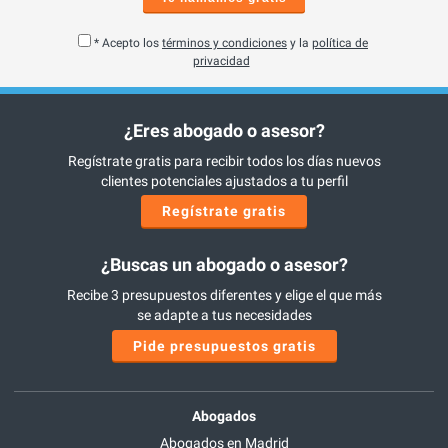
* Acepto los
términos y condiciones
y la
política de
privacidad
¿Eres abogado o asesor?
Regístrate gratis para recibir todos los días nuevos
clientes potenciales ajustados a tu perfil
Regístrate gratis
¿Buscas un abogado o asesor?
Recibe 3 presupuestos diferentes y elige el que más
se adapte a tus necesidades
Pide presupuestos gratis
Abogados
Abogados en Madrid