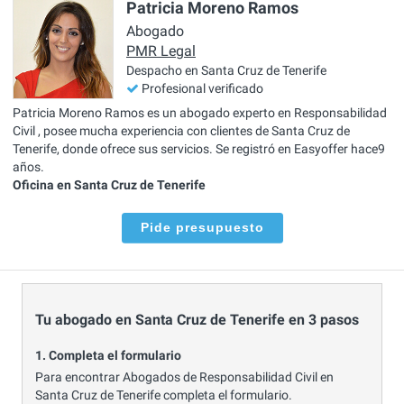
Patricia Moreno Ramos
Abogado
PMR Legal
Despacho en Santa Cruz de Tenerife
Profesional verificado
Patricia Moreno Ramos es un abogado experto en Responsabilidad
Civil , posee mucha experiencia con clientes de Santa Cruz de
Tenerife, donde ofrece sus servicios. Se registró en Easyoffer hace9
años.
Oficina en Santa Cruz de Tenerife
Pide presupuesto
Tu abogado en Santa Cruz de Tenerife en 3 pasos
1. Completa el formulario
Para encontrar Abogados de Responsabilidad Civil en
Santa Cruz de Tenerife completa el formulario.