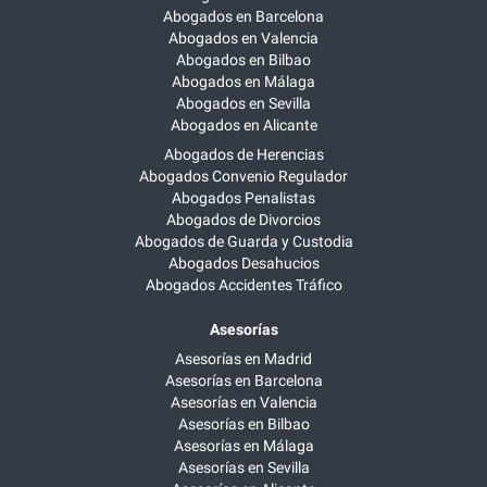
Abogados en Barcelona
Abogados en Valencia
Abogados en Bilbao
Abogados en Málaga
Abogados en Sevilla
Abogados en Alicante
Abogados de Herencias
Abogados Convenio Regulador
Abogados Penalistas
Abogados de Divorcios
Abogados de Guarda y Custodia
Abogados Desahucios
Abogados Accidentes Tráfico
Asesorías
Asesorías en Madrid
Asesorías en Barcelona
Asesorías en Valencia
Asesorías en Bilbao
Asesorías en Málaga
Asesorías en Sevilla