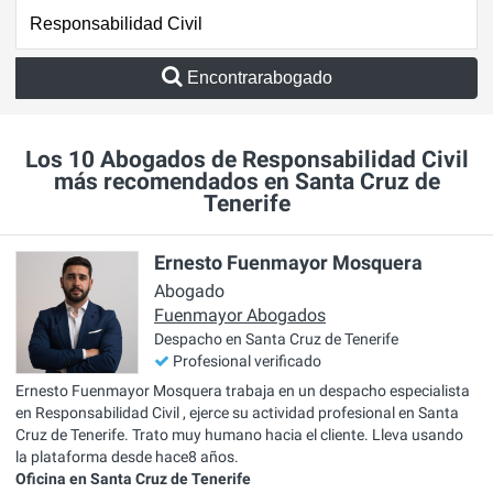
Encontrarabogado
Los 10 Abogados de Responsabilidad Civil
más recomendados en Santa Cruz de
Tenerife
Ernesto Fuenmayor Mosquera
Abogado
Fuenmayor Abogados
Despacho en Santa Cruz de Tenerife
Profesional verificado
Ernesto Fuenmayor Mosquera trabaja en un despacho especialista
en Responsabilidad Civil , ejerce su actividad profesional en Santa
Cruz de Tenerife. Trato muy humano hacia el cliente. Lleva usando
la plataforma desde hace8 años.
Oficina en Santa Cruz de Tenerife