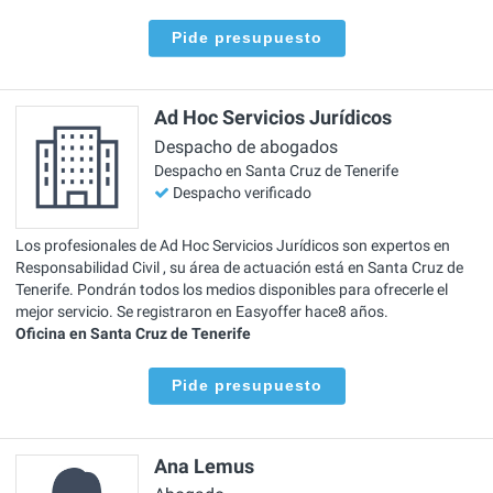
Pide presupuesto
Ad Hoc Servicios Jurídicos
Despacho de abogados
Despacho en Santa Cruz de Tenerife
Despacho verificado
Los profesionales de Ad Hoc Servicios Jurídicos son expertos en
Responsabilidad Civil , su área de actuación está en Santa Cruz de
Tenerife. Pondrán todos los medios disponibles para ofrecerle el
mejor servicio. Se registraron en Easyoffer hace8 años.
Oficina en Santa Cruz de Tenerife
Pide presupuesto
Ana Lemus