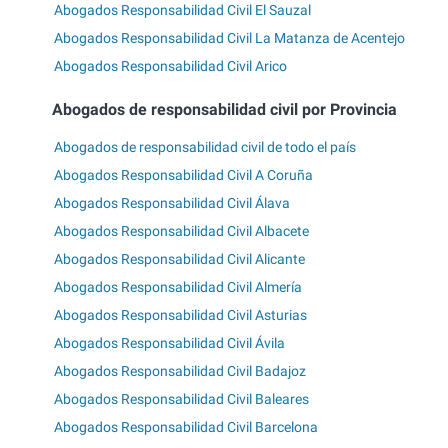
Abogados Responsabilidad Civil El Sauzal
Abogados Responsabilidad Civil La Matanza de Acentejo
Abogados Responsabilidad Civil Arico
Abogados de responsabilidad civil por Provincia
Abogados de responsabilidad civil de todo el país
Abogados Responsabilidad Civil A Coruña
Abogados Responsabilidad Civil Álava
Abogados Responsabilidad Civil Albacete
Abogados Responsabilidad Civil Alicante
Abogados Responsabilidad Civil Almería
Abogados Responsabilidad Civil Asturias
Abogados Responsabilidad Civil Ávila
Abogados Responsabilidad Civil Badajoz
Abogados Responsabilidad Civil Baleares
Abogados Responsabilidad Civil Barcelona