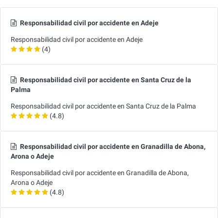
Responsabilidad civil por accidente en Adeje
Responsabilidad civil por accidente en Adeje
(4)
Responsabilidad civil por accidente en Santa Cruz de la
Palma
Responsabilidad civil por accidente en Santa Cruz de la Palma
(4.8)
Responsabilidad civil por accidente en Granadilla de Abona,
Arona o Adeje
Responsabilidad civil por accidente en Granadilla de Abona,
Arona o Adeje
(4.8)