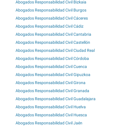
Abogados Responsabilidad Civil Bizkaia
Abogados Responsabilidad Civil Burgos
Abogados Responsabilidad Civil Cáceres
Abogados Responsabilidad Civil Cádiz
Abogados Responsabilidad Civil Cantabria
Abogados Responsabilidad Civil Castellón
Abogados Responsabilidad Civil Ciudad Real
Abogados Responsabilidad Civil Córdoba
Abogados Responsabilidad Civil Cuenca
Abogados Responsabilidad Civil Gipuzkoa
Abogados Responsabilidad Civil Girona
Abogados Responsabilidad Civil Granada
Abogados Responsabilidad Civil Guadalajara
Abogados Responsabilidad Civil Huelva
Abogados Responsabilidad Civil Huesca
Abogados Responsabilidad Civil Jaén