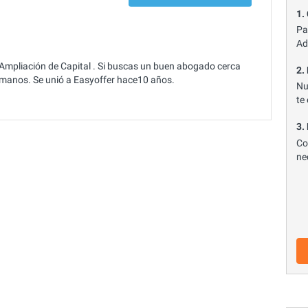
1.
Pa
Ad
 Ampliación de Capital . Si buscas un buen abogado cerca
2.
 manos. Se unió a Easyoffer hace10 años.
Nu
te
3.
Co
ne