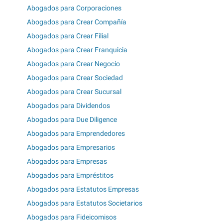
Abogados para Corporaciones
Abogados para Crear Compañía
Abogados para Crear Filial
Abogados para Crear Franquicia
Abogados para Crear Negocio
Abogados para Crear Sociedad
Abogados para Crear Sucursal
Abogados para Dividendos
Abogados para Due Diligence
Abogados para Emprendedores
Abogados para Empresarios
Abogados para Empresas
Abogados para Empréstitos
Abogados para Estatutos Empresas
Abogados para Estatutos Societarios
Abogados para Fideicomisos