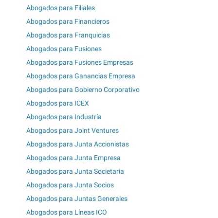
Abogados para Filiales
Abogados para Financieros
Abogados para Franquicias
Abogados para Fusiones
Abogados para Fusiones Empresas
Abogados para Ganancias Empresa
Abogados para Gobierno Corporativo
Abogados para ICEX
Abogados para Industría
Abogados para Joint Ventures
Abogados para Junta Accionistas
Abogados para Junta Empresa
Abogados para Junta Societaria
Abogados para Junta Socios
Abogados para Juntas Generales
Abogados para Líneas ICO