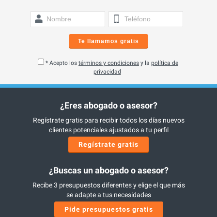
Te llamamos gratis
* Acepto los
términos y condiciones
y la
política de
privacidad
¿Eres abogado o asesor?
Regístrate gratis para recibir todos los días nuevos
clientes potenciales ajustados a tu perfil
Regístrate gratis
¿Buscas un abogado o asesor?
Recibe 3 presupuestos diferentes y elige el que más
se adapte a tus necesidades
Pide presupuestos gratis