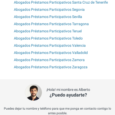
Abogados Préstamos Participativos Santa Cruz de Tenerife
Abogados Préstamos Participativos Segovia
Abogados Préstamos Participativos Sevilla
Abogados Préstamos Participativos Tarragona
Abogados Préstamos Participativos Teruel
Abogados Préstamos Participativos Toledo
Abogados Préstamos Participativos Valencia
Abogados Préstamos Participativos Valladolid
Abogados Préstamos Participativos Zamora
Abogados Préstamos Participativos Zaragoza
¡Hola! mi nombre es Alberto
¿Puedo ayudarte?
Puedes dejar tu nombre y teléfono para que me ponga en contacto contigo lo
antes posible.