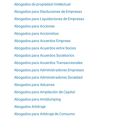
Abogados de propiedad Intelectual
Abogados para Disoluciones de Empresas
Abogados para Liquidaciones de Empresas
Abogados para Acciones
Abogados para Accionistas
Abogados para Acuerdos Empresa
Abogados para Acuerdos entre Socios
Abogados para Acuerdos Societarios
Abogados para Acuerdos Transaccionales
Abogados para Administradores Empresas
Abogados para Administradores Sociedad
Abogados para Aduanas
Abogados para Ampliación de Capital
Abogados para Antidumping
Abogados Arbitraje
Abogados para Arbitraje de Consumo