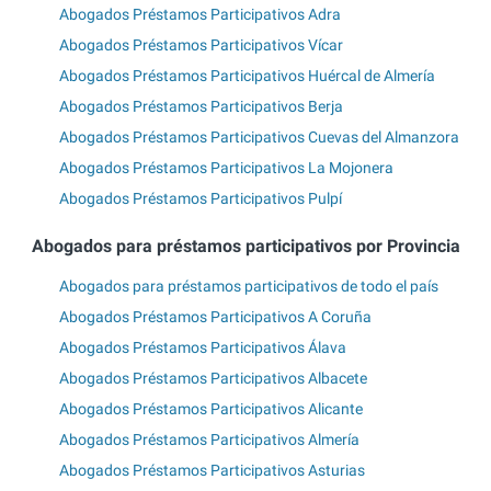
Abogados Préstamos Participativos Adra
Abogados Préstamos Participativos Vícar
Abogados Préstamos Participativos Huércal de Almería
Abogados Préstamos Participativos Berja
Abogados Préstamos Participativos Cuevas del Almanzora
Abogados Préstamos Participativos La Mojonera
Abogados Préstamos Participativos Pulpí
Abogados para préstamos participativos por Provincia
Abogados para préstamos participativos de todo el país
Abogados Préstamos Participativos A Coruña
Abogados Préstamos Participativos Álava
Abogados Préstamos Participativos Albacete
Abogados Préstamos Participativos Alicante
Abogados Préstamos Participativos Almería
Abogados Préstamos Participativos Asturias