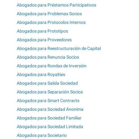
Abogados para Préstamos Participativos
Abogados para Problemas Socios
Abogados para Protocolos Internos
Abogados para Prototipos
Abogados para Proveedores
Abogados para Reestructuración de Capital
Abogados para Renuncia Socios
Abogados para Rondas de Inversión
Abogados para Royalties
Abogados para Salida Sociedad
Abogados para Separación Socios
Abogados para Smart Contracts
Abogados para Sociedad Ánonima
Abogados para Sociedad Familiar
Abogados para Sociedad Limitada
Abogados para Societario