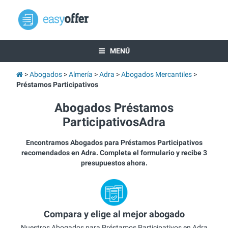
MENÚ
Abogados
Almería
Adra
Abogados Mercantiles
Préstamos Participativos
Abogados Préstamos
ParticipativosAdra
Encontramos Abogados para Préstamos Participativos
recomendados en Adra. Completa el formulario y recibe 3
presupuestos ahora.
Compara y elige al mejor abogado
Nuestros Abogados para Préstamos Participativos en Adra