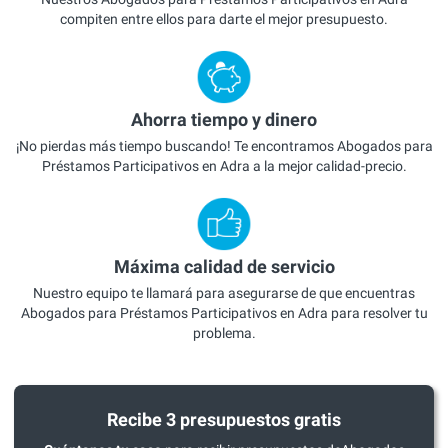
compiten entre ellos para darte el mejor presupuesto.
Ahorra tiempo y dinero
¡No pierdas más tiempo buscando! Te encontramos Abogados para
Préstamos Participativos en Adra a la mejor calidad-precio.
Máxima calidad de servicio
Nuestro equipo te llamará para asegurarse de que encuentras
Abogados para Préstamos Participativos en Adra para resolver tu
problema.
Recibe 3 presupuestos gratis