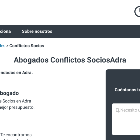
ciona
Sobre nosotros
les
Conflictos Socios
Abogados Conflictos SociosAdra
endados en Adra.
Cuéntanos t
abogado
s Socios en Adra
mejor presupuesto.
 Te encontramos