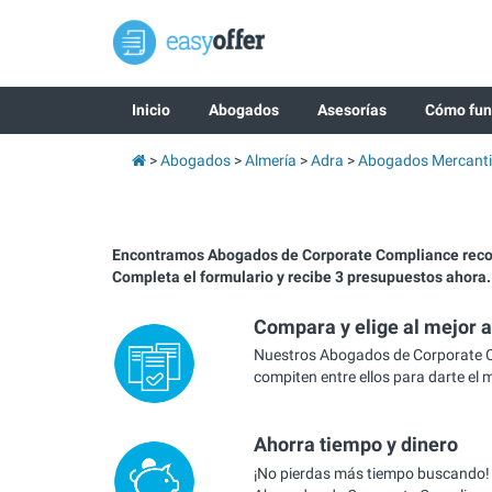
Inicio
Abogados
Asesorías
Cómo fun
Abogados
Almería
Adra
Abogados Mercanti
Encontramos Abogados de Corporate Compliance rec
Completa el formulario y recibe 3 presupuestos ahora.
Compara y elige al mejor 
Nuestros Abogados de Corporate 
compiten entre ellos para darte el 
Ahorra tiempo y dinero
¡No pierdas más tiempo buscando!