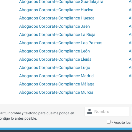
Abogados Corporate Compliance Guadalajara
A
Abogados Corporate Compliance Huelva
A
Abogados Corporate Compliance Huesca
A
Abogados Corporate Compliance Jaén
A
Abogados Corporate Compliance La Rioja
A
Abogados Corporate Compliance Las Palmas
A
Abogados Corporate Compliance León
A
Abogados Corporate Compliance Lleida
A
Abogados Corporate Compliance Lugo
A
Abogados Corporate Compliance Madrid
A
Abogados Corporate Compliance Málaga
Abogados Corporate Compliance Murcia
ar tu nombre y teléfono para que me ponga en
ontigo lo antes posible.
* Acepto los