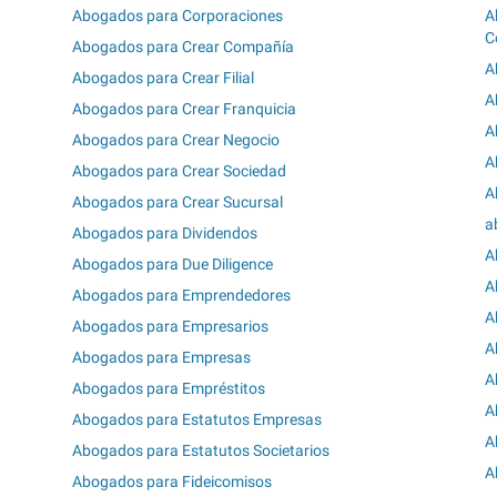
Abogados para Corporaciones
A
C
Abogados para Crear Compañía
A
Abogados para Crear Filial
A
Abogados para Crear Franquicia
A
Abogados para Crear Negocio
A
Abogados para Crear Sociedad
A
Abogados para Crear Sucursal
a
Abogados para Dividendos
A
Abogados para Due Diligence
A
Abogados para Emprendedores
A
Abogados para Empresarios
A
Abogados para Empresas
A
Abogados para Empréstitos
A
Abogados para Estatutos Empresas
A
Abogados para Estatutos Societarios
A
Abogados para Fideicomisos