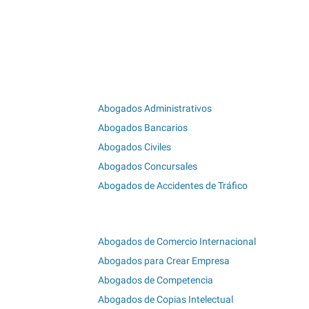
Abogados Administrativos
Abogados Bancarios
Abogados Civiles
Abogados Concursales
Abogados de Accidentes de Tráfico
Abogados de Comercio Internacional
Abogados para Crear Empresa
Abogados de Competencia
Abogados de Copias Intelectual