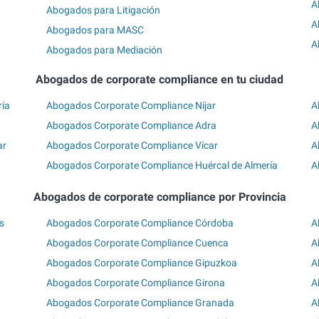
A
Abogados para Litigación
A
Abogados para MASC
A
Abogados para Mediación
Abogados de corporate compliance en tu ciudad
ría
Abogados Corporate Compliance Níjar
A
Abogados Corporate Compliance Adra
A
ar
Abogados Corporate Compliance Vícar
A
Abogados Corporate Compliance Huércal de Almería
A
Abogados de corporate compliance por Provincia
s
Abogados Corporate Compliance Córdoba
A
Abogados Corporate Compliance Cuenca
A
Abogados Corporate Compliance Gipuzkoa
A
Abogados Corporate Compliance Girona
A
Abogados Corporate Compliance Granada
A