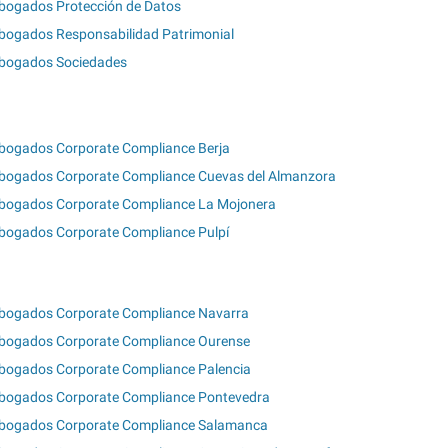
bogados Protección de Datos
bogados Responsabilidad Patrimonial
bogados Sociedades
bogados Corporate Compliance Berja
bogados Corporate Compliance Cuevas del Almanzora
bogados Corporate Compliance La Mojonera
bogados Corporate Compliance Pulpí
bogados Corporate Compliance Navarra
bogados Corporate Compliance Ourense
bogados Corporate Compliance Palencia
bogados Corporate Compliance Pontevedra
bogados Corporate Compliance Salamanca