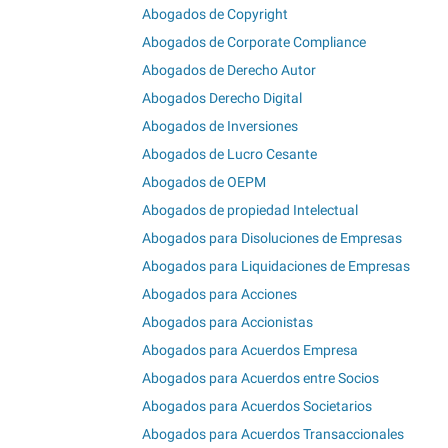
Abogados de Copyright
Abogados de Corporate Compliance
Abogados de Derecho Autor
Abogados Derecho Digital
Abogados de Inversiones
Abogados de Lucro Cesante
Abogados de OEPM
Abogados de propiedad Intelectual
Abogados para Disoluciones de Empresas
Abogados para Liquidaciones de Empresas
Abogados para Acciones
Abogados para Accionistas
Abogados para Acuerdos Empresa
Abogados para Acuerdos entre Socios
Abogados para Acuerdos Societarios
Abogados para Acuerdos Transaccionales