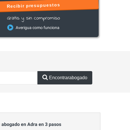
Recibir presupuestos
Gratis y sin compromiso
Averigua como funciona
Encontrarabogado
 abogado en Adra en 3 pasos