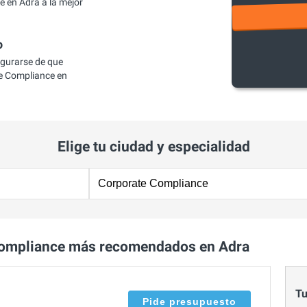
 en Adra a la mejor
o
egurarse de que
e Compliance en
Elige tu ciudad y especialidad
Compliance más recomendados en Adra
Tu
Pide presupuesto