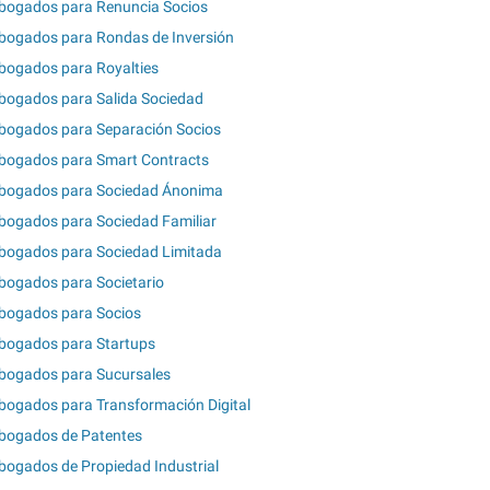
bogados para Renuncia Socios
bogados para Rondas de Inversión
bogados para Royalties
bogados para Salida Sociedad
bogados para Separación Socios
bogados para Smart Contracts
bogados para Sociedad Ánonima
bogados para Sociedad Familiar
bogados para Sociedad Limitada
bogados para Societario
bogados para Socios
bogados para Startups
bogados para Sucursales
bogados para Transformación Digital
bogados de Patentes
bogados de Propiedad Industrial