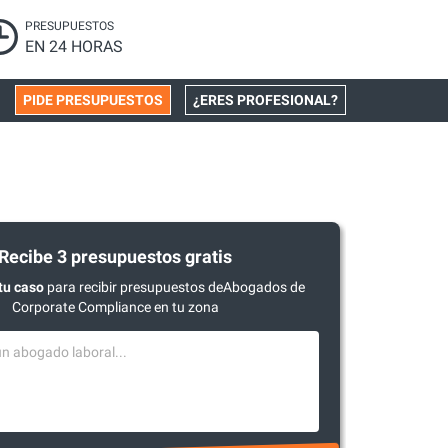
PRESUPUESTOS
EN 24 HORAS
PIDE PRESUPUESTOS
¿ERES PROFESIONAL?
Recibe 3 presupuestos gratis
tu caso
para recibir presupuestos deAbogados de
Corporate Compliance en tu zona