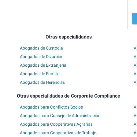
Otras especialidades
Abogados de Custodia
A
Abogados de Divorcios
A
Abogados de Extranjería
A
Abogados de Familia
A
Abogados de Herencias
A
Otras especialidades de Corporate Compliance
Abogados para Conflictos Socios
A
Abogados para Consejo de Administración
A
Abogados para Cooperativas Agrarias
A
Abogados para Cooperativas de Trabajo
A