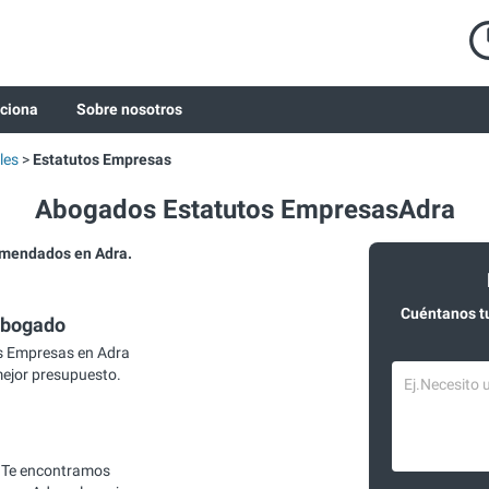
ciona
Sobre nosotros
les
Estatutos Empresas
Abogados Estatutos EmpresasAdra
omendados en Adra.
Cuéntanos t
abogado
s Empresas en Adra
mejor presupuesto.
 Te encontramos