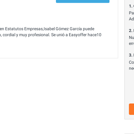
1.
Pa
Ad
 en Estatutos Empresas,Isabel Gómez García puede
2.
o, cordial y muy profesional. Se unió a Easyoffer hace10
Nu
en
3.
Co
ne