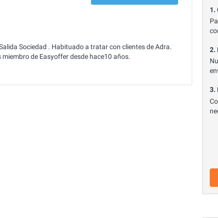
1.
Pa
co
alida Sociedad . Habituado a tratar con clientes de Adra.
2.
Es miembro de Easyoffer desde hace10 años.
Nu
en
3.
Co
ne