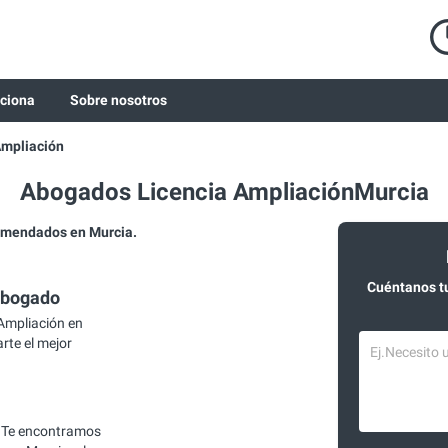
ciona
Sobre nosotros
Ampliación
Abogados Licencia AmpliaciónMurcia
omendados en Murcia.
Cuéntanos t
abogado
Ampliación en
rte el mejor
 Te encontramos