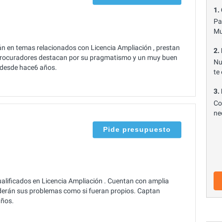
1.
Pa
Mu
án en temas relacionados con Licencia Ampliación , prestan
2.
 Procuradores destacan por su pragmatismo y un muy buen
Nu
a desde hace6 años.
te
3.
Co
ne
Pide presupuesto
alificados en Licencia Ampliación . Cuentan con amplia
nderán sus problemas como si fueran propios. Captan
años.