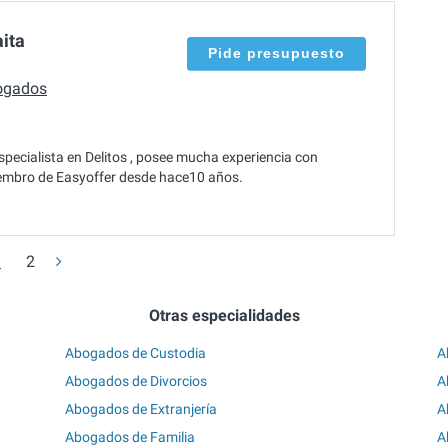
ita
Pide presupuesto
ogados
pecialista en Delitos , posee mucha experiencia con
miembro de Easyoffer desde hace10 años.
1
2
Otras especialidades
Abogados de Custodia
A
Abogados de Divorcios
A
Abogados de Extranjería
A
Abogados de Familia
A