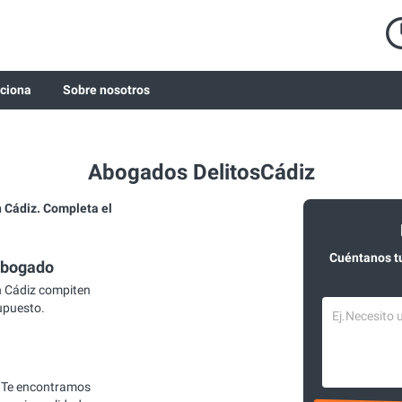
ciona
Sobre nosotros
Abogados DelitosCádiz
 Cádiz. Completa el
Cuéntanos t
abogado
n Cádiz compiten
supuesto.
 Te encontramos