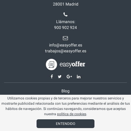
28001
Madrid
Llámanos:
900 902 924
info@easyoffer.es
trabajos@easyoffer.es
Blog
Utilizamos cookies propias y de terceros para mejorar nuestros servicios y
Opiniones
mostrarte publicidad relacionada con tus preferencias mediante el análisis de tus
Aviso legal
hábitos de navegación. Si continúas navegando, consideramos que aceptas
nuestra
política de cookies
.
Política cookies
ENTENDIDO
© Easyoffer 2026. Todos los derechos reservados