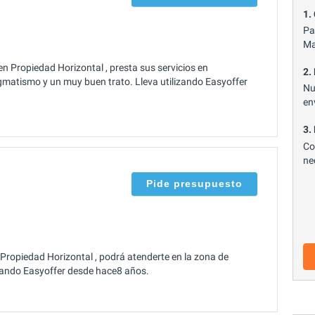
1.
Pa
Ma
n Propiedad Horizontal , presta sus servicios en
2.
matismo y un muy buen trato. Lleva utilizando Easyoffer
Nu
en
3.
Co
ne
Pide presupuesto
n Propiedad Horizontal , podrá atenderte en la zona de
lizando Easyoffer desde hace8 años.