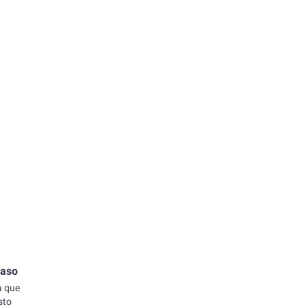
caso
a que
sto