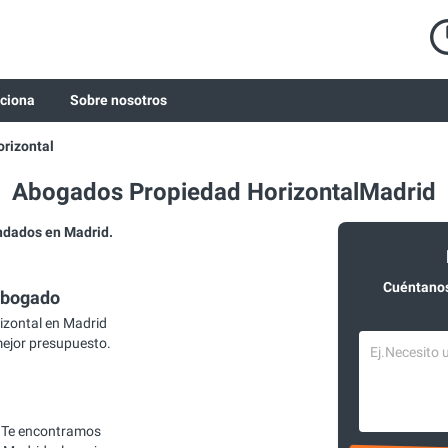
ciona
Sobre nosotros
rizontal
Abogados Propiedad HorizontalMadrid
ndados en Madrid.
Cuéntanos
abogado
zontal en Madrid
mejor presupuesto.
 Te encontramos