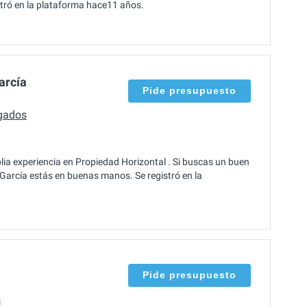
stró en la plataforma hace11 años.
arcía
Pide presupuesto
gados
a experiencia en Propiedad Horizontal . Si buscas un buen
arcía estás en buenas manos. Se registró en la
Pide presupuesto
s